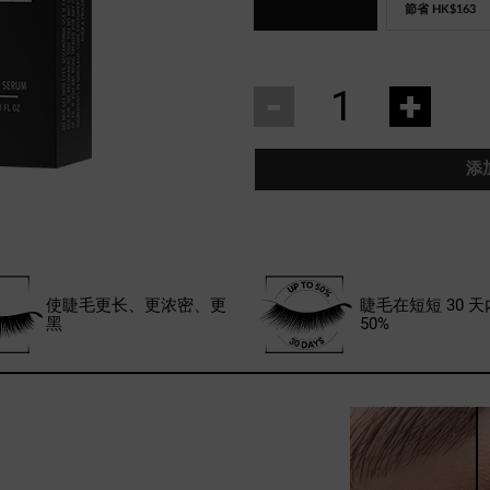
節省
HK$163
-
+
添
使睫毛更长、更浓密、更
睫毛在短短 30 
黑
50%