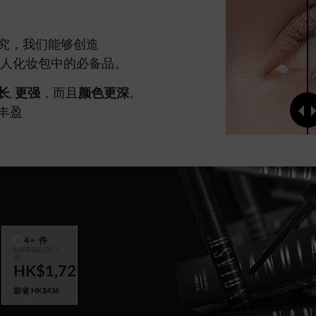
究，我们能够创造
人化妆包中的必备品。
长
,
更强
，而且
颜色更深
。
丰盈
M
4+ 件
HK$430.00
/
件
0
HK$1,720
節省
HK$436