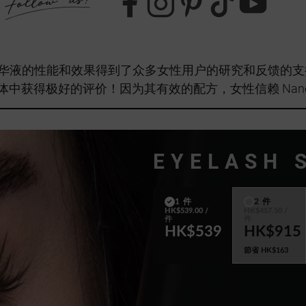
 睫毛精华液的性能和效果得到了众多女性用户的研究和反馈
体中获得
极好的评价！
因为其有效的配方，女性信赖 Nano
EYELASH 
1 件
2 件
HK$539.00
/
HK$457.50
/
件
件
HK$539
HK$915
節省
HK$163