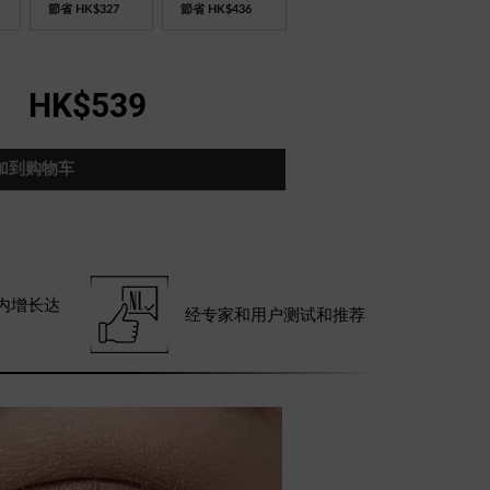
節省
HK$327
節省
HK$436
HK$539
加到购物车
天内增长达
经专家和用户测试和推荐