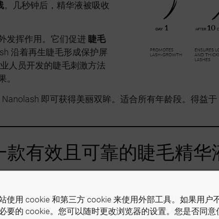
线
。几秒钟后，精华液被吸收
外发挥作用。它们促进
睫毛
lash 沿着再生睫毛形成保护屏
业人员开发的睫毛刺激方法
果。
 Nanolash 即可获得美丽双眸。适合所有年龄段。得益于 N
一款有效且可靠的睫毛精华
olash，她在使用该产品一个月后便夸耀自己的睫毛更浓密、更
使用 cookie 和第三方 cookie 来使用外部工具。如果用
气味和天然配方，而其出色的效果听起来也十分诱人。我强烈推
必要的 cookie。您可以随时更改浏览器的设置。您是否同