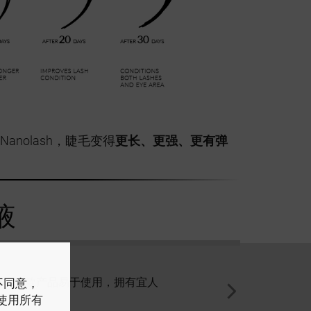
anolash，睫毛变得
更长、更强、更有弹
液
美丽。这款产品易于使用，拥有宜人
我的Nanolash精华冒险
户不同意，
荐！
低过敏配方
意使用所有