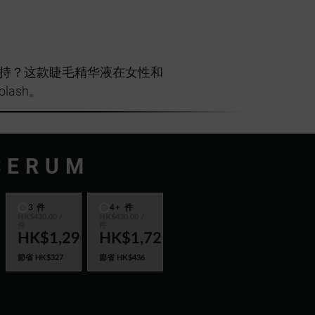
的支持？这款睫毛精华液在女性和
lash。
SERUM
3 件
4+ 件
HK$430.00
/
HK$430.00
/
件
件
HK$1,290
HK$1,720
節省
HK$327
節省
HK$436