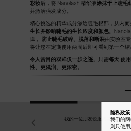
彩妆
后，将 Nanolash 精华液
涂抹于上睫毛
并激活强发成分。
精心挑选的精华成分渗透睫毛根部，从内而
生长并影响睫毛的生长浓度和颜色
。Nano
障，
防止睫毛破碎、脱落和断裂
由实验室专
将让您在定期使用两周后即可看到第一个结
令人赏目的双眸仅一步之遥
。只需
每天
使用
性、更滋润、更浓密
。
隐私政策
我的一位朋友说服我尝试 Nan
我们的网站
的
则只使用