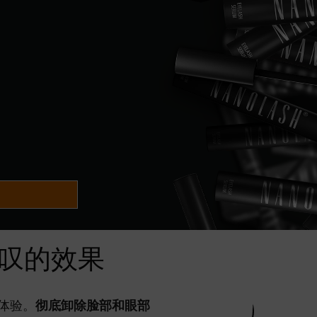
叹的效果
体验。
彻底卸除脸部和眼部