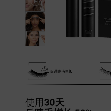
促进睫毛生长
使用
30天