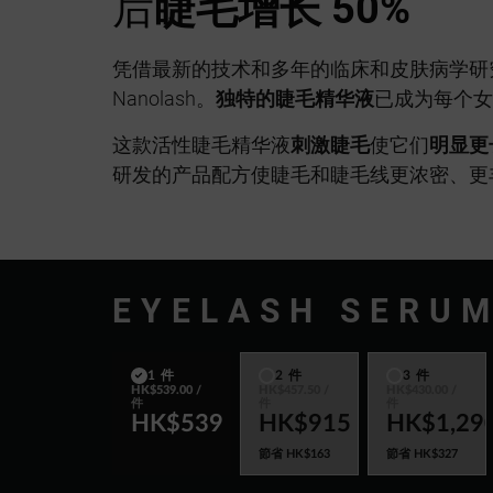
后
睫毛增长 50%
凭借最新的技术和多年的临床和皮肤病学研
Nanolash。
独特的睫毛精华液
已成为每个女
这款活性睫毛精华液
刺激睫毛
使它们
明显更
研发的产品配方使睫毛和睫毛线更浓密、更
EYELASH SERU
1 件
2 件
3 件
HK$539.00
/
HK$457.50
/
HK$430.00
/
件
件
件
HK$539
HK$915
HK$1,29
節省
HK$163
節省
HK$327