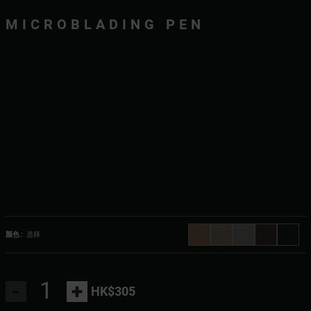
MICROBLADING PEN
颜色 :
选择
-
+
HK$305