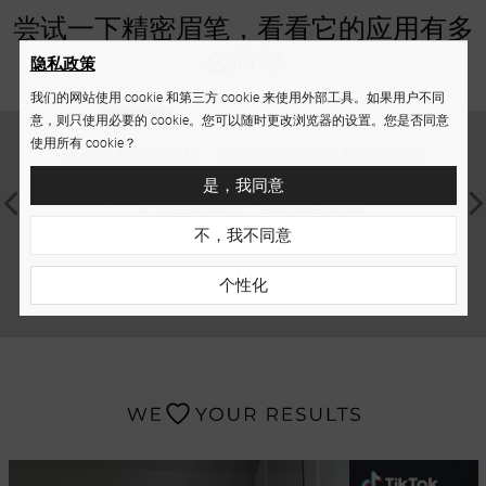
尝试一下精密眉笔，看看它的应用有多
么简单
隐私政策
我们的网站使用 cookie 和第三方 cookie 来使用外部工具。如果用户不同
意，则只使用必要的 cookie。您可以随时更改浏览器的设置。您是否同意
使用所有 cookie？
我正在考虑微刀片，但我担心它会随着时间的推
我的
移而改变。我发现了 Nanobrow 眉笔真是太好
妆。自
是，我同意
了。它完美地掩盖了我的眉毛间隙。
就成
地填
不，我不同意
周蒂，26 岁，武汉
个性化