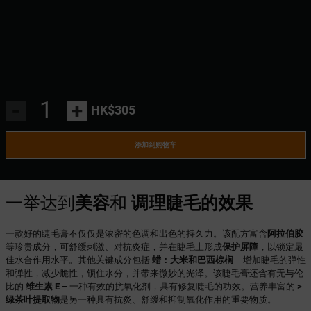
-
+
HK$305
添加到购物车
一举达到
美容
和
调理睫毛的效果
一款好的睫毛膏不仅仅是浓密的色调和出色的持久力。该配方富含
阿拉伯胶
等珍贵成分，可舒缓刺激、对抗炎症，并在睫毛上形成
保护屏障
，以锁定最
佳水合作用水平。其他关键成分包括
蜡：大米和巴西棕榈
– 增加睫毛的弹性
和弹性，减少脆性，锁住水分，并带来微妙的光泽。该睫毛膏还含有无与伦
比的
维生素 E
– 一种有效的抗氧化剂，具有修复睫毛的功效。营养丰富的
>
绿茶叶提取物
是另一种具有抗炎、舒缓和抑制氧化作用的重要物质。