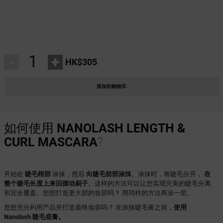
-
+
HK$305
添加到购物车
如何使用
NANOLASH LENGTH &
CURL MASCARA
?
开始在
睫毛根部
涂抹，然后
向睫毛前部涂抹
。涂抹时，将睫毛分开，
在
整个睫毛长度上来回摆动刷子
。这样的方法可以让您实现完美的睫毛分离
和完全覆盖。您想打造更大胆的妆容吗？ 用同样的方法再涂一层。
您想充分利用产品并打造最终妆容吗？ 在涂抹睫毛膏之前，
使用
Nanolash 睫毛底膏。