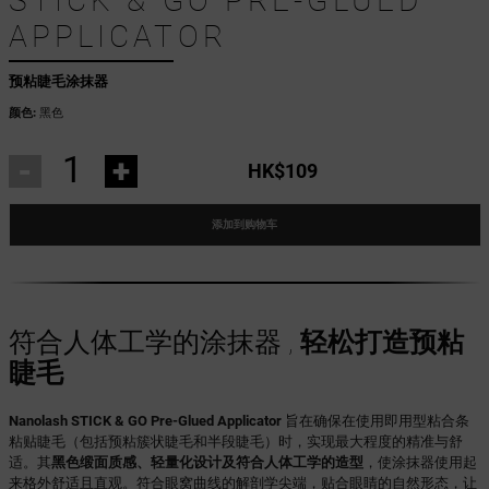
STICK & GO PRE-GLUED
APPLICATOR
预粘睫毛涂抹器
颜色:
黑色
-
+
HK$109
添加到购物车
符合人体工学的涂抹器 ,
轻松打造预粘
睫毛
Nanolash STICK & GO Pre-Glued Applicator
旨在确保在使用即用型粘合条
粘贴睫毛（包括预粘簇状睫毛和半段睫毛）时，实现最大程度的精准与舒
适。其
黑色缎面质感、轻量化设计及符合人体工学的造型
，使涂抹器使用起
来格外舒适且直观。符合眼窝曲线的解剖学尖端，贴合眼睛的自然形态，让