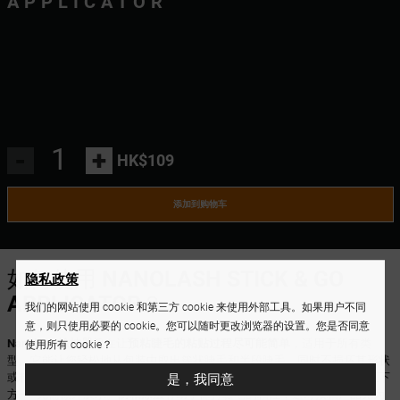
APPLICATOR
-
+
HK$109
添加到购物车
如何使用
NANOLASH STICK & GO
隐私政策
APPLICATOR
？
我们的网站使用 cookie 和第三方 cookie 来使用外部工具。如果用户不同
意，则只使用必要的 cookie。您可以随时更改浏览器的设置。您是否同意
Nanolash 涂抹器
旨在让
预粘睫毛的粘贴过程尽可能简单
，适用于所有类
使用所有 cookie？
型。它能让您轻松地从包装中取出簇状睫毛和半段睫毛，同时不损坏其形状
是，我同意
或粘合条。凭借其精准的尖端，您可以轻松将睫毛置于自身自然睫毛线正下
方——无需额外胶水。
防粘涂层
有助于保持睫毛的粘性，这对预粘产品尤为