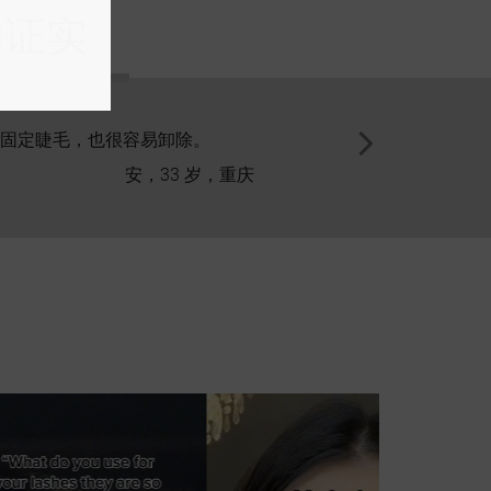
的证实
固定睫毛，也很容易卸除。
我
安，33 岁，重庆