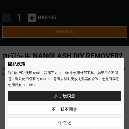
-
+
HK$135
添加到购物车
如何使用
NANOLASH DIY REMOVER?
隐私政策
将产品涂抹在整个睫毛上，从顶部和底部开始。窄刷子将帮助您精确地涂抹
我们的网站使用 cookie 和第三方 cookie 来使用外部工具。如果用户不同
卸妆剂。等待约 30 秒，用手指抓住睫毛束，将其从天然睫毛上拉下来。然
意，则只使用必要的 cookie。您可以随时更改浏览器的设置。您是否同意
后像往常一样卸妆。去除剂对睫毛的状况没有影响。
使用所有 cookie？
是，我同意
不，我不同意
个性化