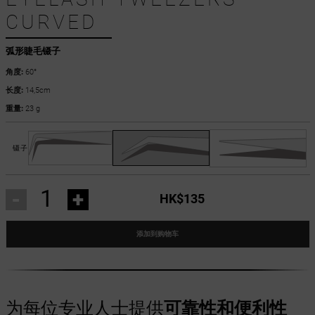
CURVED
弧形睫毛镊子
角度:
60°
长度:
14,5cm
重量:
23 g
镊子
-
+
HK$135
添加到购物车
为每位专业人士提供
可靠性和便利性