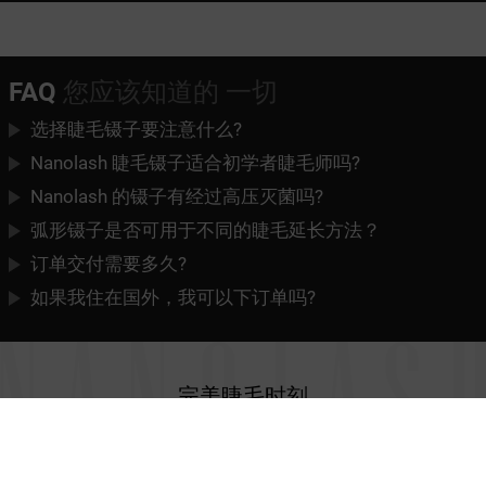
FAQ
您应该知道的 一切
选择睫毛镊子要注意什么?
Nanolash 睫毛镊子适合初学者睫毛师吗?
Nanolash 的镊子有经过高压灭菌吗?
弧形镊子是否可用于不同的睫毛延长方法？
订单交付需要多久?
如果我住在国外，我可以下订单吗?
完美睫毛
时刻
联系方式
条款和条件
隐私政策
合作
退货