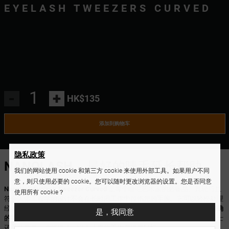
EYELASH TWEEZERS CURVED
-
+
HK$135
添加到购物车
隐私政策
NANOLASH
– 最好的睫毛延长帮助
我们的网站使用 cookie 和第三方 cookie 来使用外部工具。如果用户不同
意，则只使用必要的 cookie。您可以随时更改浏览器的设置。您是否同意
Nanolash Eyelash Tweezer Curved
是每个睫毛艺术家的必备品。其轻巧且
使用所有 cookie？
符合人体工程学的设计不会在长时间工作中拉伤您的手腕。它可以轻松处理
经典和浓密的睫毛延长方法，事实证明它是一个多用途配件！镊子具有
精确
是，我同意
的抓握力
，可帮助您使用不同的方法轻松打造扇形睫毛。无论您是专业人士
还是初学者，这些镊子一定会让您的工作变得更轻松。