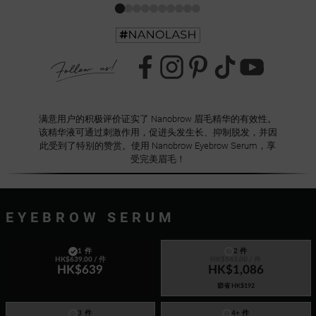
满意用户的积极评价证实了 Nanobrow 眉毛精华的有效性。
该精华液可通过刺激作用，促进头发生长、抑制脱发，并因
此受到了特别的赞赏。使用 Nanobrow Eyebrow Serum，享
受完美眉毛！
EYEBROW SERUM
1 件
2 件
HK$639.00
/ 件
HK$543.00
/ 件
HK$639
HK$1,086
節省
HK$192
3 件
4+ 件