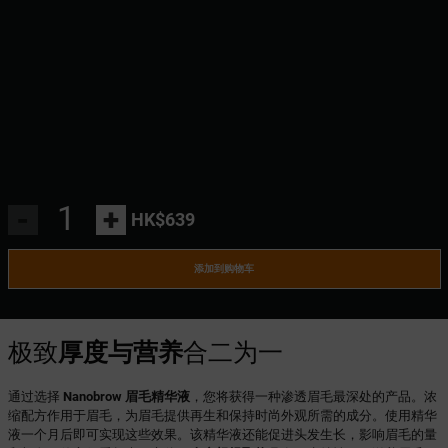
-
+
HK$639
添加到购物车
极致
厚度与营养
合二为一
通过选择
Nanobrow 眉毛精华液
，您将获得一种渗透眉毛最深处的产品。浓
缩配方作用于眉毛，为眉毛提供再生和保持时尚外观所需的成分。使用精华
液一个月后即可实现这些效果。该精华液还能促进头发生长，影响眉毛的量