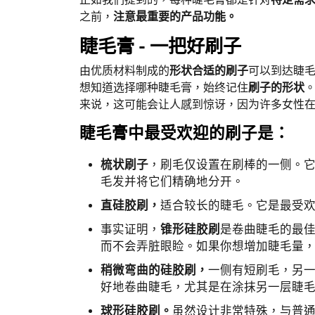
之前，
注意最重要的产品功能。
睫毛膏 - 一把好刷子
由优质材料制成的
形状合适的刷子
可以到达睫
想知道选择哪种睫毛膏，始终记住
刷子的形状
来说，这可能会让人感到惊讶，因为许多女性
睫毛膏中最受欢迎的刷子是：
梳状刷子
，刷毛仅设置在刷棒的一侧。
毛发并将它们精确地分开。
直硅胶刷，
适合较长的睫毛。它是最受
事实证明，
锥形硅胶刷
是卷曲睫毛的最
而不会弄脏眼睑。如果你想增加睫毛量
稍微弯曲的硅胶刷，
一侧有短刷毛，另
好地卷曲睫毛，尤其是在涂抹另一层睫
球形硅胶刷。
虽然设计非常特殊，与普