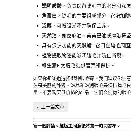
透明质酸
，负责保留睫毛中的水分和深
角蛋白
，睫毛的主要组成部分 - 它增加
泛醇
，可增强光泽并确保营养，
天然油
，如蓖麻油、荷荷巴油或摩洛哥
具有保护功能的
天然蜡
- 它们在睫毛周
植物提取物
还能滋润睫毛并防止断裂，
维生素E
为睫毛提供营养和保护。
如果你想知道选择哪种睫毛膏，我们建议你注
仅是美丽的外观。滋养和滋润睫毛是保持睫毛
量，不要购买低价值的产品，它们会使你的睫
上一篇文章
寫一個評論。經版主同意後將第一時間發布。