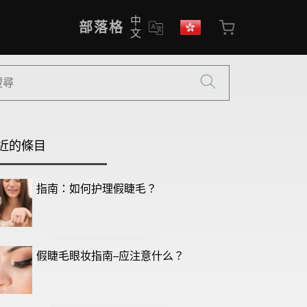
中
部落格
文
近的條目
指南：如何护理假睫毛？
假睫毛眼妆指南--应注意什么？