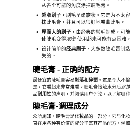
从各个可能的角度涂抹睫毛膏。
超窄刷子，
刷毛呈螺旋状。它是为不太
抹睫毛膏，并且可以很好地卷曲睫毛。
厚而大的刷子，
由经典的鬃毛制成，可
使睫毛变得浓密 使用起来可能有点困难
设计简单的
经典刷子
，大多数睫毛膏制
失的。
睫毛膏 - 正确的配方
最便宜的睫毛膏容易
剥落和碎裂
。这是令人不
是，它看起来非常难看。睫毛膏接触水分后
涂
品
耐用性
的声明，并阅读用户评论，以了解哪
睫毛膏-调理成分
众所周知，睫毛膏是
化妆品
的一部分。它与化
直在用各种有价值的成分丰富其产品配方，例