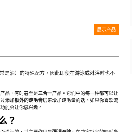
展示产品
常是油）的特殊配方，因此即使在游泳或淋浴时也不
一
产品，有时甚至是
三合一
产品。它们中的每一种都可以让
通过添加
额外的睫毛膏
层来增加睫毛量的话。如果你喜欢流
个功能会让你感兴趣。
么？
求
而设计的，其主要作用是
强调双眸
。在决定特定的睫毛膏