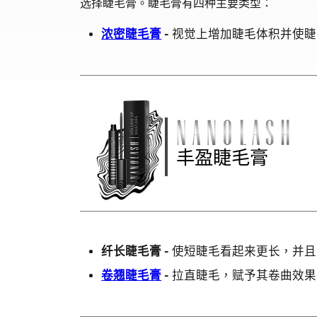
选择睫毛膏。睫毛膏有四种主要类型：
浓密睫毛膏
-
视觉上增加睫毛体积并使睫
丰盈睫毛膏
纤长睫毛膏 -
使短睫毛看起来更长，并且
卷翘睫毛膏
-
拉直睫毛，赋予其卷曲效果