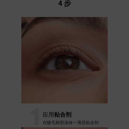
4 步
1
应用
粘合剂
在睫毛根部涂抹一薄层粘合剂