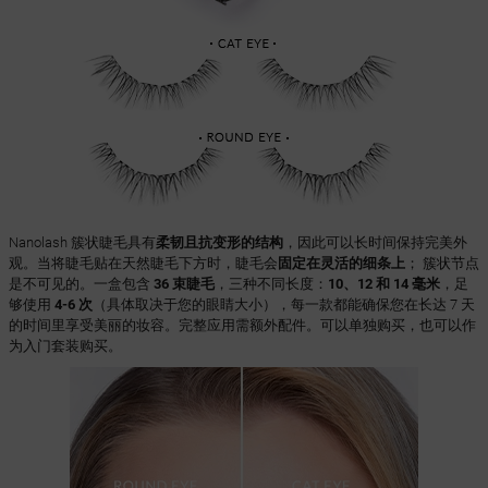
Nanolash 簇状睫毛具有
柔韧且抗变形的结构
，因此可以长时间保持完美外
观。当将睫毛贴在天然睫毛下方时，睫毛会
固定在灵活的细条上
； 簇状节点
是不可见的。一盒包含
36 束睫毛
，三种不同长度：
10、12 和 14 毫米
，足
够使用
4-6 次
（具体取决于您的眼睛大小），每一款都能确保您在长达 7 天
的时间里享受美丽的妆容。完整应用需额外配件。可以单独购买，也可以作
为入门套装购买。