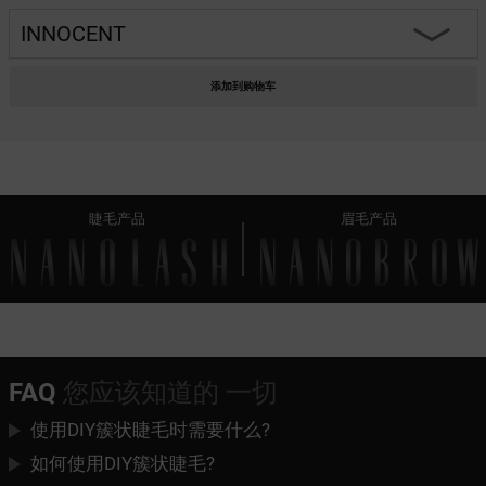
INNOCENT
HEARTBREAKER
添加到购物车
CHARM
INNOCENT
睫毛产品
眉毛产品
FANTASY
CLASSY
DIVINE
HARMONY
FAQ
您应该知道的 一切
FLIRTY
使用DIY簇状睫毛时需要什么?
HEARTBREAKER BROWN
如何使用DIY簇状睫毛?